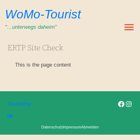
WoMo-Tourist
"…unterwegs daheim"
ERTP Site Check
This is the page content
Folge uns auf F
Folge uns 
Travelblog
Datenschutz
Impressum
Abmelden