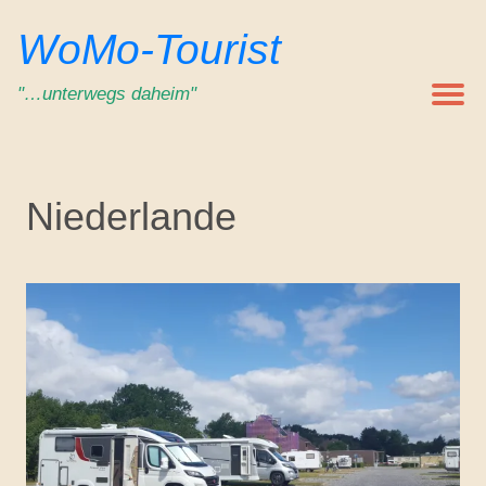
Zum
WoMo-Tourist
Inhalt
springen
"…unterwegs daheim"
Niederlande