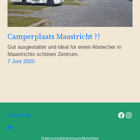
Camperplaats Maastricht ??
Gut ausgestattet und ideal für einen Abstecher in
Maastrichts schönes Zentrum.
7 Juni 2020
Folge uns auf F
Folge uns 
Travelblog
Datenschutz
Impressum
Abmelden