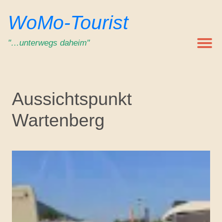
Zum
WoMo-Tourist
Inhalt
springen
"…unterwegs daheim"
Aussichtspunkt
Wartenberg