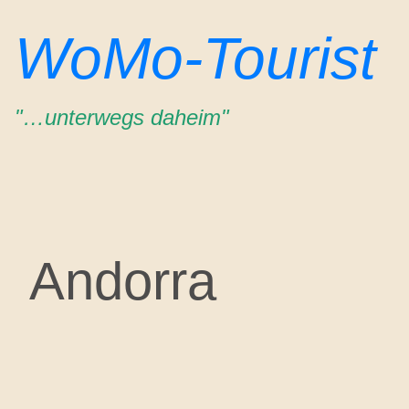
Zum
WoMo-Tourist
Inhalt
springen
"…unterwegs daheim"
Andorra