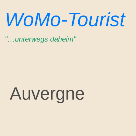
Zum
WoMo-Tourist
Inhalt
springen
"…unterwegs daheim"
Auvergne