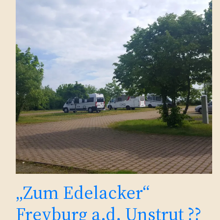
„Zum Edelacker“
Freyburg a.d. Unstrut ??