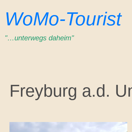
Zum
WoMo-Tourist
Inhalt
springen
"…unterwegs daheim"
Freyburg a.d. Un