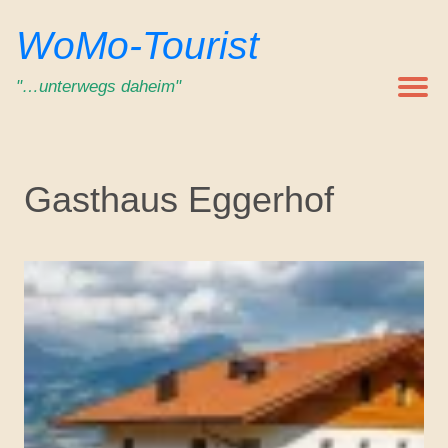
Zum
WoMo-Tourist
Inhalt
springen
"…unterwegs daheim"
Gasthaus Eggerhof