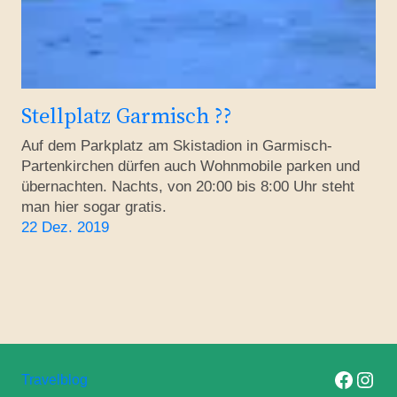
Stellplatz Garmisch ??
Auf dem Parkplatz am Skistadion in Garmisch-
Partenkirchen dürfen auch Wohnmobile parken und
übernachten. Nachts, von 20:00 bis 8:00 Uhr steht
man hier sogar gratis.
22 Dez. 2019
Folge uns auf F
Folge uns 
Travelblog