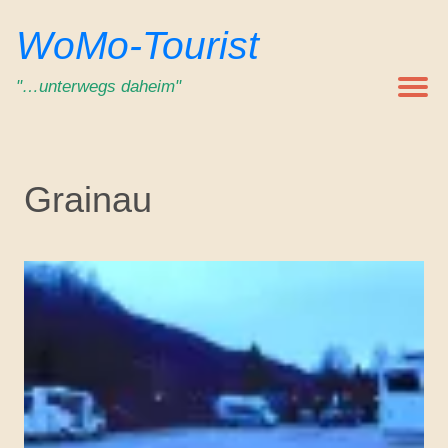
Zum
WoMo-Tourist
Inhalt
springen
"…unterwegs daheim"
Grainau