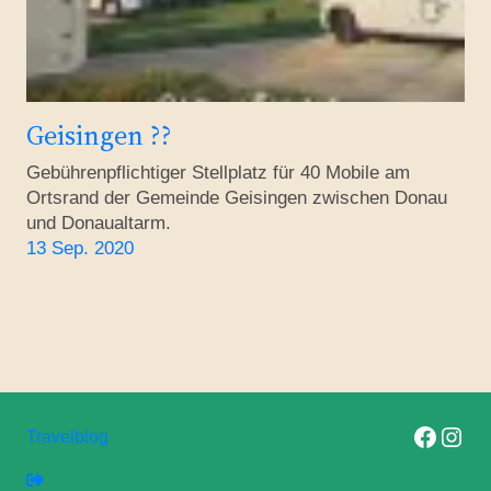
Geisingen ??
Gebührenpflichtiger Stellplatz für 40 Mobile am
Ortsrand der Gemeinde Geisingen zwischen Donau
und Donaualtarm.
13 Sep. 2020
Folge uns auf F
Folge uns 
Travelblog