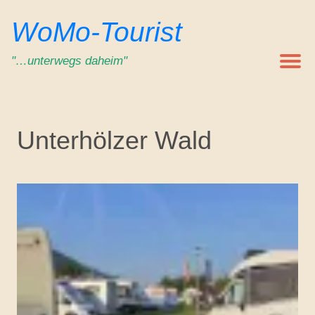
Zum
WoMo-Tourist
Inhalt
springen
"…unterwegs daheim"
Unterhölzer Wald