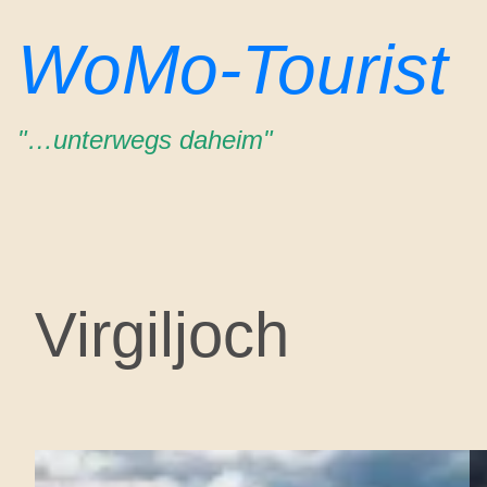
Zum
WoMo-Tourist
Inhalt
springen
"…unterwegs daheim"
Virgiljoch