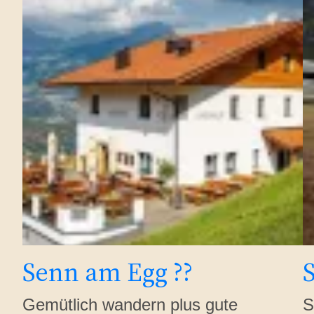
Senn am Egg ??
S
Gemütlich wandern plus gute
S