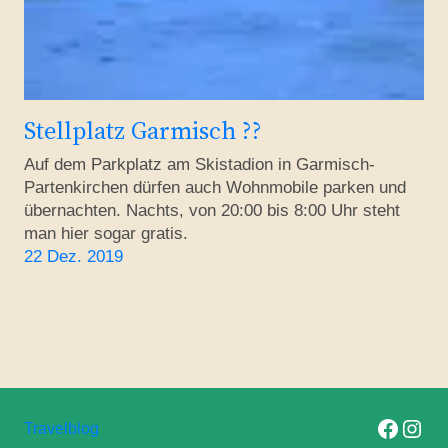
Stellplatz Garmisch ??
Auf dem Parkplatz am Skistadion in Garmisch-
Partenkirchen dürfen auch Wohnmobile parken und
übernachten. Nachts, von 20:00 bis 8:00 Uhr steht
man hier sogar gratis.
22 Dez. 2019
Folge uns auf F
Folge uns 
Travelblog