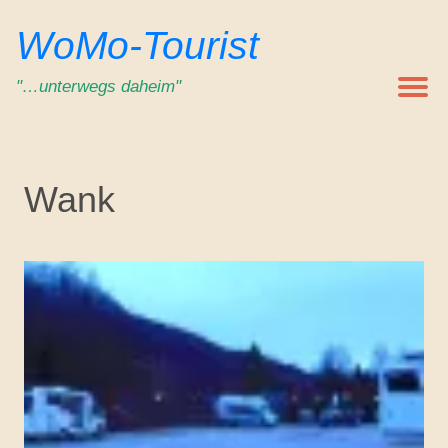
Zum
WoMo-Tourist
Inhalt
springen
"…unterwegs daheim"
Wank