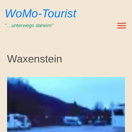
Zum
WoMo-Tourist
Inhalt
springen
"…unterwegs daheim"
Waxenstein