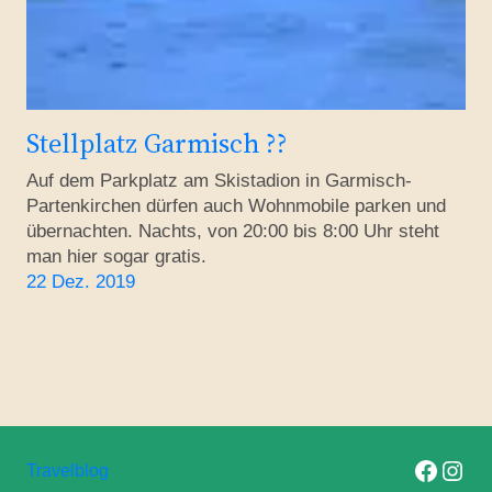
Stellplatz Garmisch ??
Auf dem Parkplatz am Skistadion in Garmisch-
Partenkirchen dürfen auch Wohnmobile parken und
übernachten. Nachts, von 20:00 bis 8:00 Uhr steht
man hier sogar gratis.
22 Dez. 2019
Folge uns auf F
Folge uns 
Travelblog