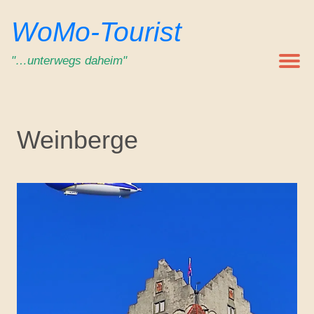
Zum
WoMo-Tourist
Inhalt
springen
"…unterwegs daheim"
Weinberge