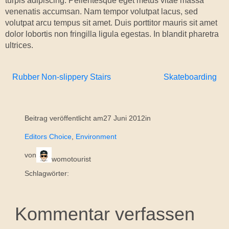
turpis adipiscing. Pellentesque eget metus vitae massa
venenatis accumsan. Nam tempor volutpat lacus, sed
volutpat arcu tempus sit amet. Duis porttitor mauris sit amet
dolor lobortis non fringilla ligula egestas. In blandit pharetra
ultrices.
Rubber Non-slippery Stairs
Skateboarding
Beitrag veröffentlicht am
27 Juni 2012
in
Editors Choice
, 
Environment
von
womotourist
Schlagwörter:
Kommentar verfassen