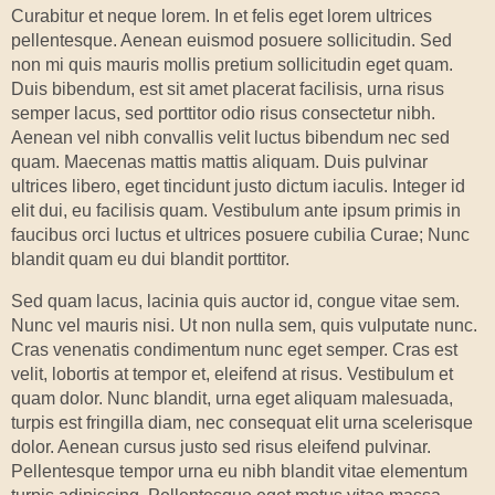
Curabitur et neque lorem. In et felis eget lorem ultrices
pellentesque. Aenean euismod posuere sollicitudin. Sed
non mi quis mauris mollis pretium sollicitudin eget quam.
Duis bibendum, est sit amet placerat facilisis, urna risus
semper lacus, sed porttitor odio risus consectetur nibh.
Aenean vel nibh convallis velit luctus bibendum nec sed
quam. Maecenas mattis mattis aliquam. Duis pulvinar
ultrices libero, eget tincidunt justo dictum iaculis. Integer id
elit dui, eu facilisis quam. Vestibulum ante ipsum primis in
faucibus orci luctus et ultrices posuere cubilia Curae; Nunc
blandit quam eu dui blandit porttitor.
Sed quam lacus, lacinia quis auctor id, congue vitae sem.
Nunc vel mauris nisi. Ut non nulla sem, quis vulputate nunc.
Cras venenatis condimentum nunc eget semper. Cras est
velit, lobortis at tempor et, eleifend at risus. Vestibulum et
quam dolor. Nunc blandit, urna eget aliquam malesuada,
turpis est fringilla diam, nec consequat elit urna scelerisque
dolor. Aenean cursus justo sed risus eleifend pulvinar.
Pellentesque tempor urna eu nibh blandit vitae elementum