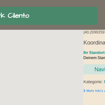
k Cilento
{40.209935
Koordina
Ihr Standort
Deinem Stand
Navi
Kategorie:
Mehr Info’s 