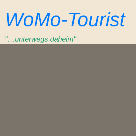
Zum
WoMo-Tourist
Inhalt
springen
"…unterwegs daheim"