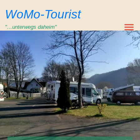
Zum
WoMo-Tourist
Inhalt
springen
"…unterwegs daheim"