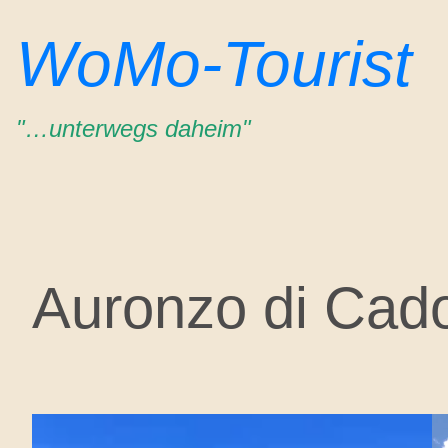
Zum
WoMo-Tourist
Inhalt
springen
"…unterwegs daheim"
Auronzo di Cad