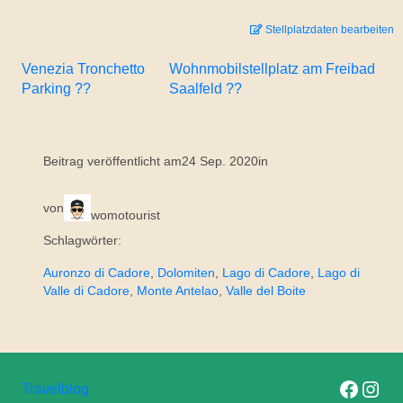
Stellplatzdaten bearbeiten
Venezia Tronchetto
Wohnmobilstellplatz am Freibad
Parking ??
Saalfeld ??
Beitrag veröffentlicht am
24 Sep. 2020
in
von
womotourist
Schlagwörter:
Auronzo di Cadore
, 
Dolomiten
, 
Lago di Cadore
, 
Lago di
Valle di Cadore
, 
Monte Antelao
, 
Valle del Boite
Folge uns auf F
Folge uns 
Travelblog