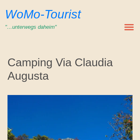
Zum
WoMo-Tourist
Inhalt
springen
"…unterwegs daheim"
Camping Via Claudia
Augusta