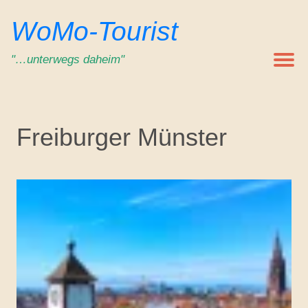
Zum
WoMo-Tourist
Inhalt
springen
"…unterwegs daheim"
Freiburger Münster