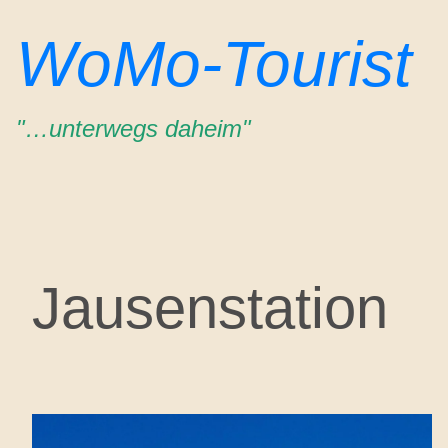
Zum
WoMo-Tourist
Inhalt
springen
"…unterwegs daheim"
Jausenstation