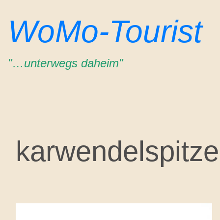
Zum
WoMo-Tourist
Inhalt
springen
"…unterwegs daheim"
karwendelspitze