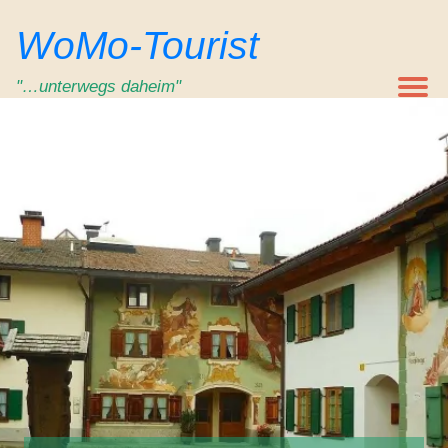
Zum
WoMo-Tourist
Inhalt
springen
"…unterwegs daheim"