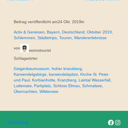
Beitrag veröffentlicht am
24 Okt. 2019
in
Activ & Geniesen
, 
Bayern
, 
Deutschland
, 
Oktober 2019
, 
Schlemmen
, 
Städtetrips
, 
Touren
, 
Wandererlebnisse
von
womotourist
Schlagwörter:
Geigenbaumuseum
, 
hoher kranzberg
, 
Karwendelgebirge
, 
karwendelspitze
, 
Kirche St. Peter
und Paul
, 
Korbianhütte
, 
Kranzberg
, 
Laintal Wasserfall
, 
Luttensee
, 
Parkplatz
, 
Schloss Elmau
, 
Schmalsee
, 
Übernachten
, 
Wildensee
Folge uns auf F
Folge uns 
Travelblog