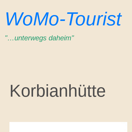
Zum
WoMo-Tourist
Inhalt
springen
"…unterwegs daheim"
Korbianhütte