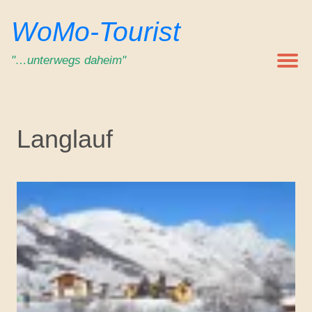
Zum
WoMo-Tourist
Inhalt
springen
"…unterwegs daheim"
Langlauf