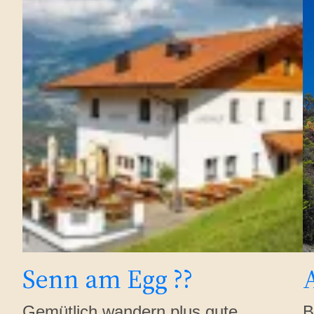
Senn am Egg ??
Gemütlich wandern plus gute
B