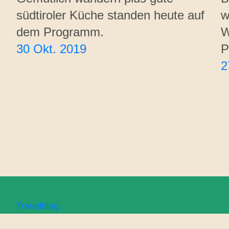
südtiroler Küche standen heute auf
w
dem Programm.
W
30 Okt. 2019
P
2
Travelblog