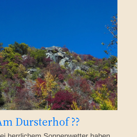
Am Dursterhof ??
ei herrlichem Sonnenwetter haben