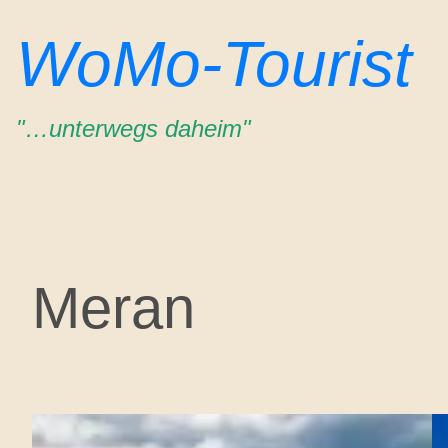
Zum
WoMo-Tourist
Inhalt
springen
"…unterwegs daheim"
Meran