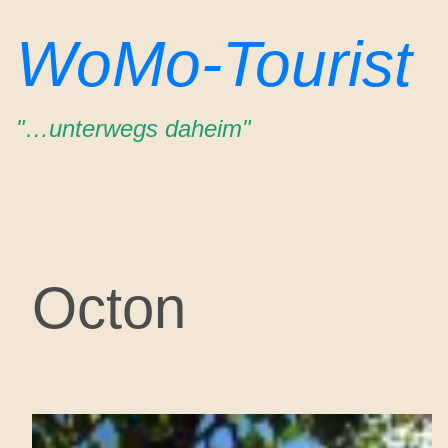
Zum
WoMo-Tourist
Inhalt
springen
"…unterwegs daheim"
Octon