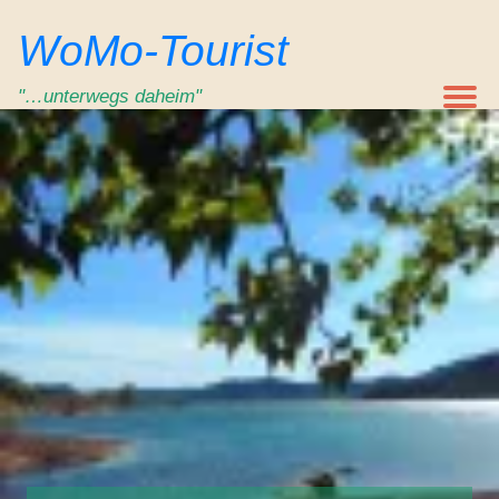
Zum
WoMo-Tourist
Inhalt
springen
"…unterwegs daheim"