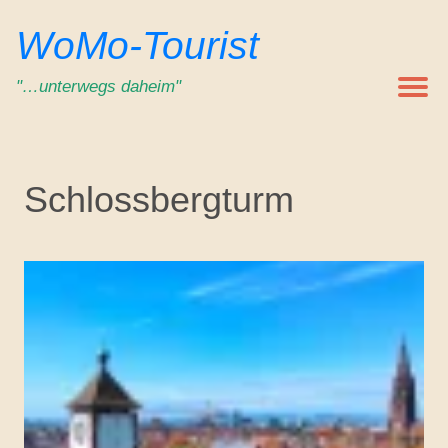
Zum
WoMo-Tourist
Inhalt
springen
"…unterwegs daheim"
Schlossbergturm