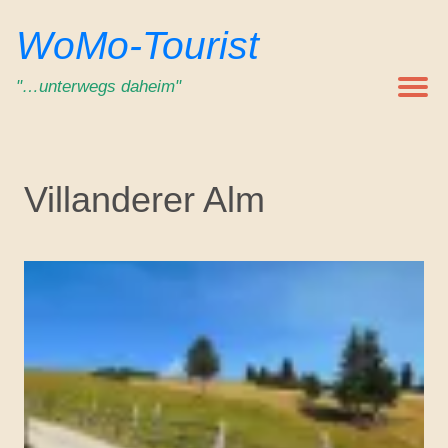
Zum
WoMo-Tourist
Inhalt
springen
"…unterwegs daheim"
Villanderer Alm