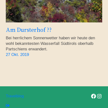
Am Dursterhof ??
Bei herrlichem Sonnenwetter haben wir heute den
wohl bekanntesten Wasserfall Südtirols oberhalb
Partschiens erwandert.
27 Okt. 2019
Folge uns auf F
Folge uns 
Travelblog