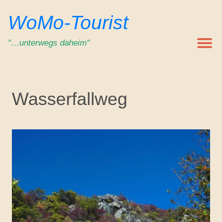
Zum
WoMo-Tourist
Inhalt
springen
"…unterwegs daheim"
Wasserfallweg