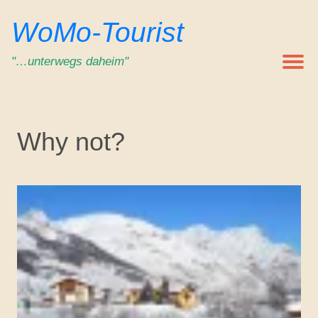
Zum
WoMo-Tourist
Inhalt
springen
"…unterwegs daheim"
Why not?