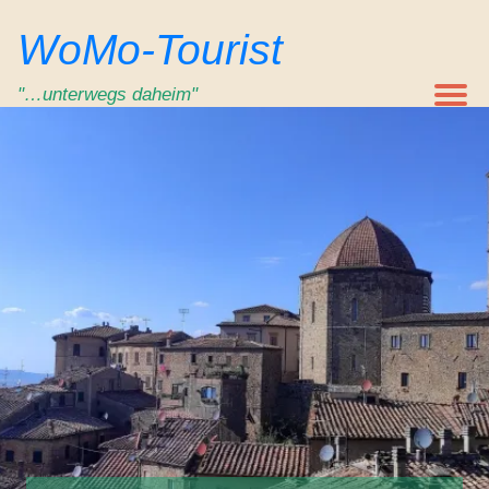
Zum
WoMo-Tourist
Inhalt
springen
"…unterwegs daheim"