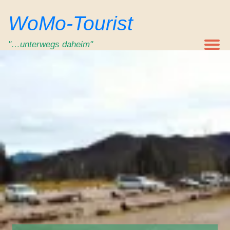
Zum
WoMo-Tourist
Inhalt
springen
"…unterwegs daheim"