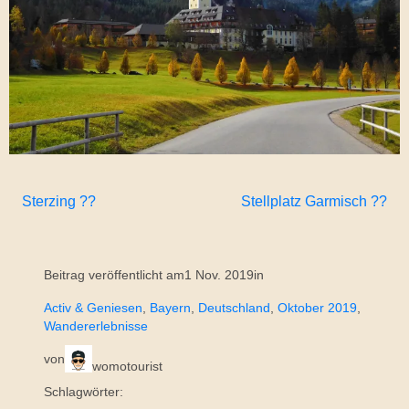
Sterzing ??
Stellplatz Garmisch ??
Beitrag veröffentlicht am
1 Nov. 2019
in
Activ & Geniesen
, 
Bayern
, 
Deutschland
, 
Oktober 2019
, 
Wandererlebnisse
von
womotourist
Schlagwörter: