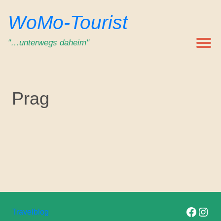
Zum
WoMo-Tourist
Inhalt
springen
"…unterwegs daheim"
Prag
Folge uns auf F
Folge uns 
Travelblog