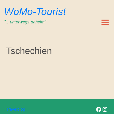
Zum
WoMo-Tourist
Inhalt
springen
"…unterwegs daheim"
Tschechien
Folge uns auf F
Folge uns 
Travelblog