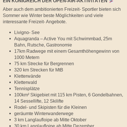
EIN KÖNIGREICH DER OPEN-AIR-AKTIVITÄTEN
Aber auch dem ambitionierten Freizeit- Sportler bieten sich
Sommer wie Winter beste Möglichkeiten und viele
interessante Freizeit- Angebote.
Livigno- See
Aquagranda – Active You mit Schwimmbad, 25m
Bahn, Rutsche, Gastronomie
17km Radwege mit einem Gesamthöhengewinn von
1000 Metern
75 km Strecke für Bergrennen
320 km Strecken für MtB
Kletterwände
Kletterwald
Tennisplätze
100km² Skigebiet mit 115 km Pisten, 6 Gondelbahnen,
14 Sessellifte, 12 Skilifte
Rodel- und Skipisten für die Kleinen
geräumte Winterwanderwege
3 km Langlaufloipe ab Mitte Oktober
30 km Langlaufloipe ab Mitte Dezember