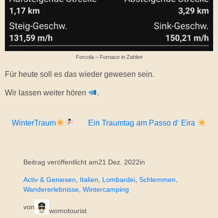
Forcola – Fornace in Zahlen
Für heute soll es das wieder gewesen sein.
Wir lassen weiter hören
.
WinterTraum
Ein Traumtag am Passo d‘ Eira
Beitrag veröffentlicht am
21 Dez. 2022
in
Activ & Geniesen
, 
Italien
, 
Lombardei
, 
Schlemmen
, 
Wandererlebnisse
, 
Wintercamping
von
womotourist