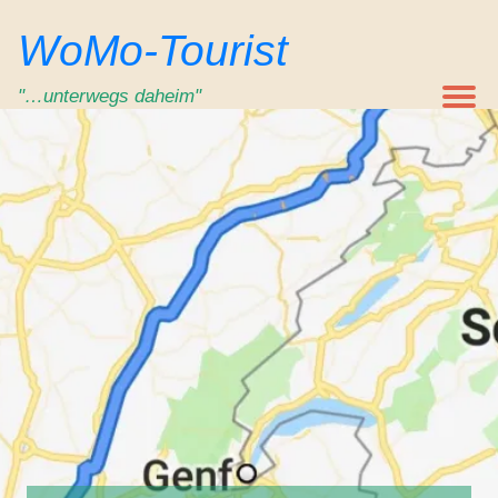
Zum
WoMo-Tourist
Inhalt
springen
"…unterwegs daheim"