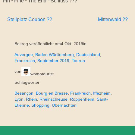
Fin * Fine * The End * Schluss
???
Stellplatz Coubon ??
Mittenwald ??
Beitrag veröffentlicht am
4 Okt. 2019
in
Auvergne
, 
Baden Württemberg
, 
Deutschland
, 
Frankreich
, 
September 2019
, 
Touren
von
womotourist
Schlagwörter:
Besançon
, 
Bourg en Bresse
, 
Frankreich
, 
Iffezheim
, 
Lyon
, 
Rhein
, 
Rheinschleuse
, 
Roppenheim
, 
Saint-
Étienne
, 
Shopping
, 
Übernachten