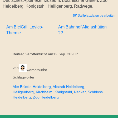
Deutsches Apotheker Museum, Botanischer Garten, Zoo
Heidelberg, Königstuhl, Heiligenberg. Radwege.
Stellplatzdaten bearbeiten
Am BiciGrill Levico-
Am Bahnhof Altglashütten
Therme
??
Beitrag veröffentlicht am
12 Sep. 2020
in
von
womotourist
Schlagwörter:
Alte Brücke Heidelberg
, 
Altstadt Heidelberg
, 
Heiligenberg
, 
Kirchheim
, 
Königstuhl
, 
Neckar
, 
Schhloss
Heidelberg
, 
Zoo Heidelberg