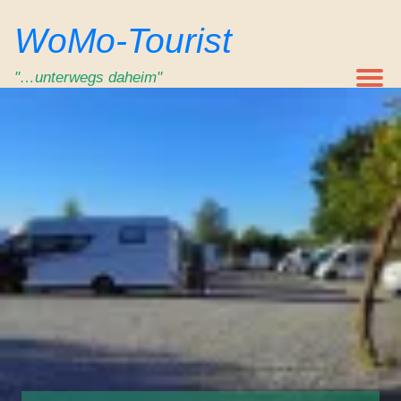
Zum
WoMo-Tourist
Inhalt
springen
"…unterwegs daheim"