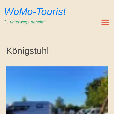
Zum
WoMo-Tourist
Inhalt
springen
"…unterwegs daheim"
Königstuhl