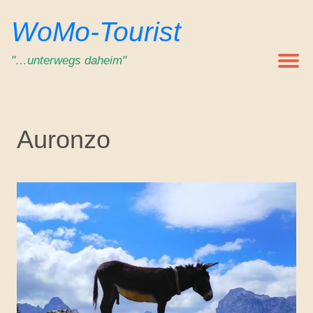
Zum
WoMo-Tourist
Inhalt
springen
"…unterwegs daheim"
Auronzo