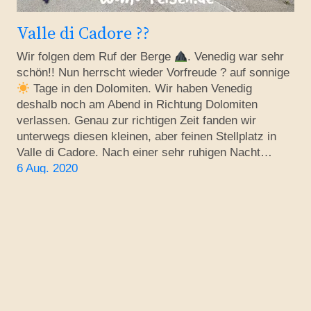
Valle di Cadore ??
Wir folgen dem Ruf der Berge
. Venedig war sehr
schön!! Nun herrscht wieder Vorfreude ? auf sonnige
Tage in den Dolomiten. Wir haben Venedig
deshalb noch am Abend in Richtung Dolomiten
verlassen. Genau zur richtigen Zeit fanden wir
unterwegs diesen kleinen, aber feinen Stellplatz in
Valle di Cadore. Nach einer sehr ruhigen Nacht…
6 Aug. 2020
▼
Region
▼
Touren
▼
Activ & Geniesen
Folge uns auf F
Folge uns 
Travelblog