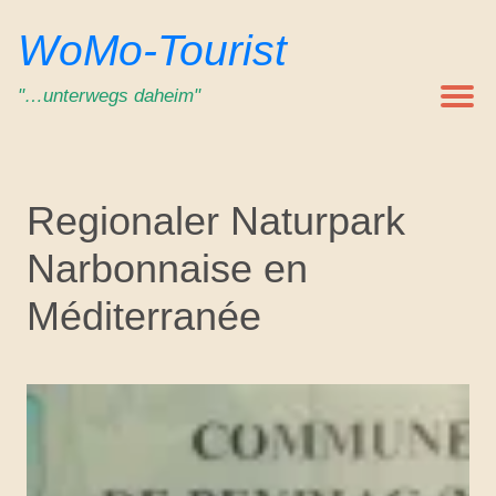
Zum
WoMo-Tourist
Inhalt
springen
"…unterwegs daheim"
Regionaler Naturpark
Narbonnaise en
Méditerranée