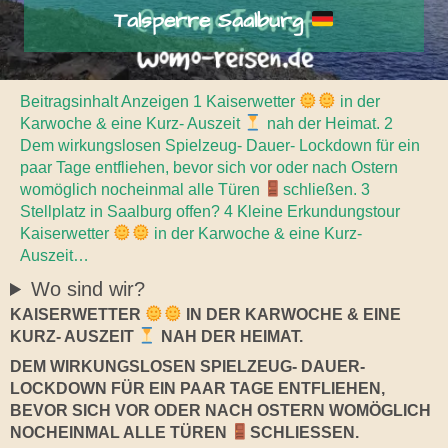
Talsperre Saalburg
Beitragsinhalt Anzeigen 1 Kaiserwetter
in der
Karwoche & eine Kurz- Auszeit
nah der Heimat. 2
Dem wirkungslosen Spielzeug- Dauer- Lockdown für ein
paar Tage entfliehen, bevor sich vor oder nach Ostern
womöglich nocheinmal alle Türen
schließen. 3
Stellplatz in Saalburg offen? 4 Kleine Erkundungstour
Kaiserwetter
in der Karwoche & eine Kurz-
Auszeit…
Wo sind wir?
KAISERWETTER
IN DER KARWOCHE & EINE
KURZ- AUSZEIT
NAH DER HEIMAT.
DEM WIRKUNGSLOSEN SPIELZEUG- DAUER-
LOCKDOWN FÜR EIN PAAR TAGE ENTFLIEHEN,
BEVOR SICH VOR ODER NACH OSTERN WOMÖGLICH
NOCHEINMAL ALLE TÜREN
SCHLIESSEN.