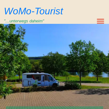
Zum
WoMo-Tourist
Inhalt
springen
"…unterwegs daheim"