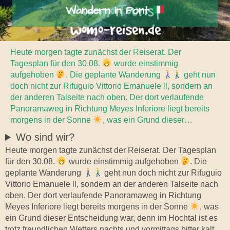
Wandern in Pont
Heute morgen tagte zunächst der Reiserat. Der
Tagesplan für den 30.08.
wurde einstimmig
aufgehoben
. Die geplante Wanderung
geht nun
doch nicht zur Rifuguio Vittorio Emanuele ll, sondern an
der anderen Talseite nach oben. Der dort verlaufende
Panoramaweg in Richtung Meyes Inferiore liegt bereits
morgens in der Sonne
, was ein Grund dieser…
Wo sind wir?
Heute morgen tagte zunächst der Reiserat. Der Tagesplan
für den 30.08.
wurde einstimmig aufgehoben
. Die
geplante Wanderung
geht nun doch nicht zur Rifuguio
Vittorio Emanuele ll, sondern an der anderen Talseite nach
oben. Der dort verlaufende Panoramaweg in Richtung
Meyes Inferiore liegt bereits morgens in der Sonne
, was
ein Grund dieser Entscheidung war, denn im Hochtal ist es
trotz freundlichen Wetters nachts und vormittags bitter kalt