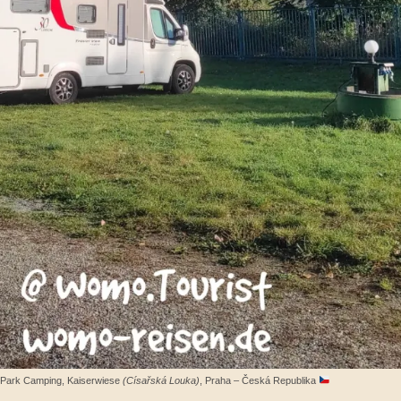
Park Camping, Kaiserwiese
(Císařská Louka)
, Praha – Česká Republika