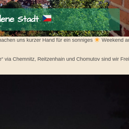
ldene Stadt
machen uns kurzer Hand für ein sonniges
Weekend au
e“ via Chemnitz, Reitzenhain und Chomutov sind wir Frei