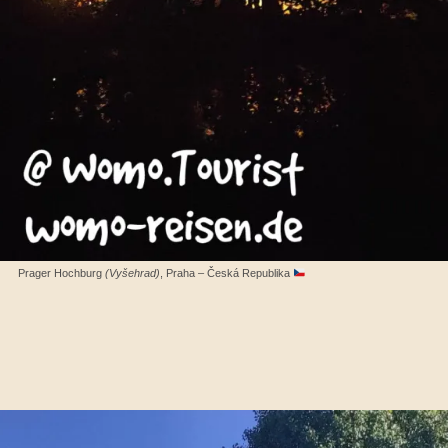
Prager Hochburg
(Vyšehrad)
, Praha – Česká Republika