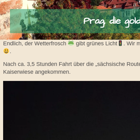
Prag, die go
Endlich, der Wetterfrosch
gibt grünes Licht
. Wir 
.
Nach ca. 3,5 Stunden Fahrt über die „sächsische Rout
Kaiserwiese angekommen.