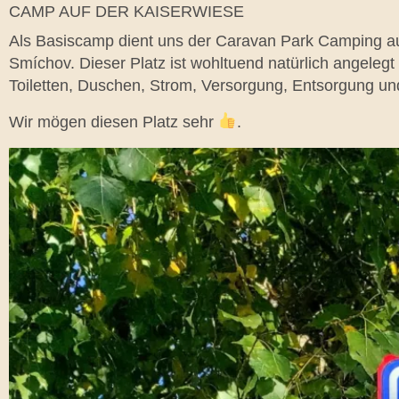
CAMP AUF DER KAISERWIESE
Als Basiscamp dient uns der Caravan Park Camping auf
Smíchov. Dieser Platz ist wohltuend natürlich angelegt
Toiletten, Duschen, Strom, Versorgung, Entsorgung un
Wir mögen diesen Platz sehr
.