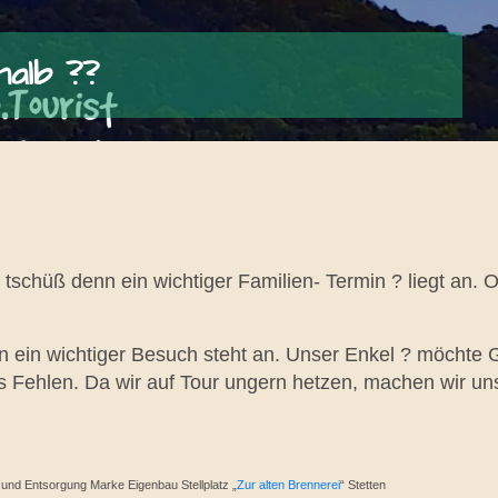
nalb ??
chüß denn ein wichtiger Familien- Termin ? liegt an. O
 ein wichtiger Besuch steht an. Unser Enkel ? möchte G
es Fehlen. Da wir auf Tour ungern hetzen, machen wir un
 und Entsorgung Marke Eigenbau Stellplatz „
Zur alten Brennerei
“ Stetten